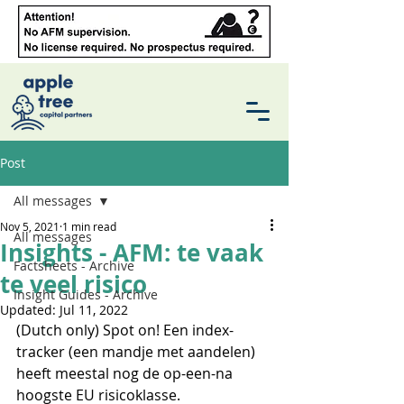
Post
All messages
Nov 5, 2021
1 min read
All messages
Insights - AFM: te vaak
Factsheets - Archive
te veel risico
Insight Guides - Archive
Updated:
Jul 11, 2022
(Dutch only) Spot on! Een index-
tracker (een mandje met aandelen) 
heeft meestal nog de op-een-na 
hoogste EU risicoklasse.