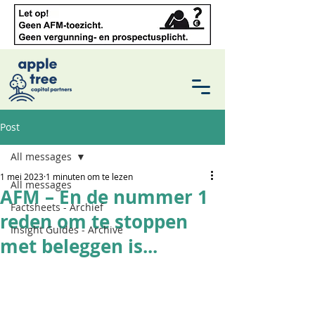
Post
All messages
1 mei 2023
1 minuten om te lezen
All messages
AFM – En de nummer 1
Factsheets - Archief
reden om te stoppen
Insight Guides - Archive
met beleggen is...