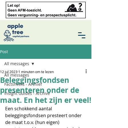
Post
All messages
12 jul 2023
1 minuten om te lezen
All messages
Beleggingsfondsen
Factsheets - Archief
presenteren onder de
Insight Guides - Archive
maat. En het zijn er veel!
Een schokkend aantal 
beleggingsfondsen presteert onder 
de maat t.o.v. (hun eigen) 