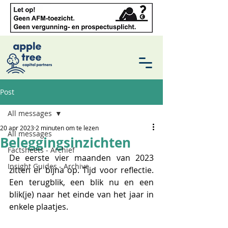
Post
All messages
20 apr 2023
2 minuten om te lezen
All messages
Beleggingsinzichten
Factsheets - Archief
De eerste vier maanden van 2023 
Insight Guides - Archive
zitten er bijna op. Tijd voor reflectie. 
Een terugblik, een blik nu en een 
blik(je) naar het einde van het jaar in 
enkele plaatjes.