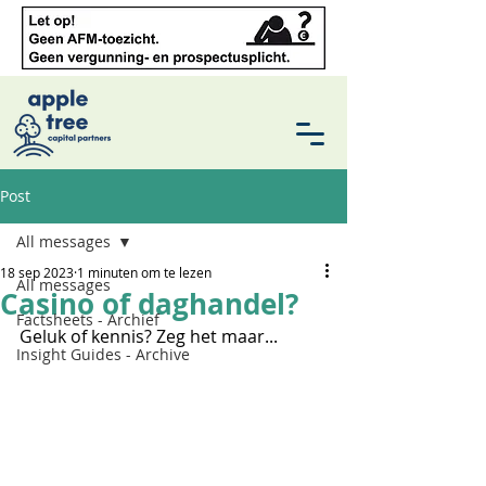
Post
All messages
18 sep 2023
1 minuten om te lezen
All messages
Casino of daghandel?
Factsheets - Archief
Geluk of kennis? Zeg het maar...
Insight Guides - Archive