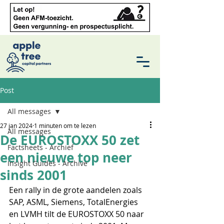
Post
All messages
27 jan 2024
1 minuten om te lezen
All messages
De EUROSTOXX 50 zet
Factsheets - Archief
een nieuwe top neer
Insight Guides - Archive
sinds 2001
Een rally in de grote aandelen zoals 
SAP, ASML, Siemens, TotalEnergies 
en LVMH tilt de EUROSTOXX 50 naar 