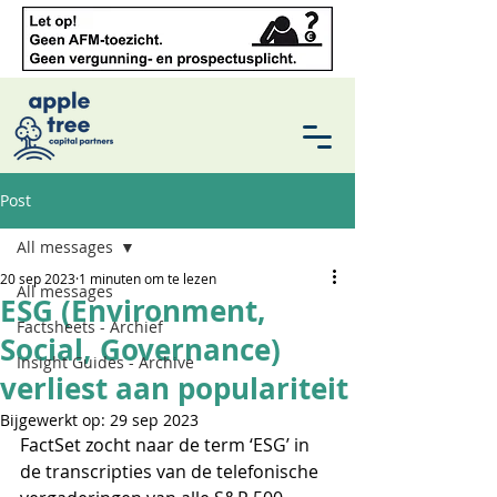
Post
All messages
20 sep 2023
1 minuten om te lezen
All messages
ESG (Environment,
Factsheets - Archief
Social, Governance)
Insight Guides - Archive
verliest aan populariteit
Bijgewerkt op:
29 sep 2023
FactSet zocht naar de term ‘ESG’ in 
de transcripties van de telefonische 