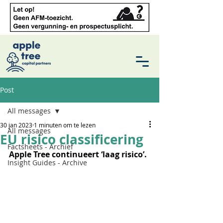
Post
All messages
30 jan 2023
1 minuten om te lezen
All messages
EU risico classificering
Factsheets - Archief
Apple Tree continueert ‘laag risico’.
Insight Guides - Archive