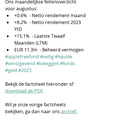
Ons maandelijkse feitenoverzicht 
voor augustus:
+0.6%  - Netto rendement maand
+8.2%  - Netto rendement 2023 
YtD
+15.1%  - Laatste Twaalf 
Maanden (LTM)
EUR 11.3m  - Beheerd vermogen
#appletreefund
#veilig
#liquide
#winstgevend
#beleggen
#fonds
#geld
#2023
Bekijk de factsheet hieronder of 
download de PDF
.
Wil je onze vorige factsheets 
bekijken, ga dan naar ons 
archief
.