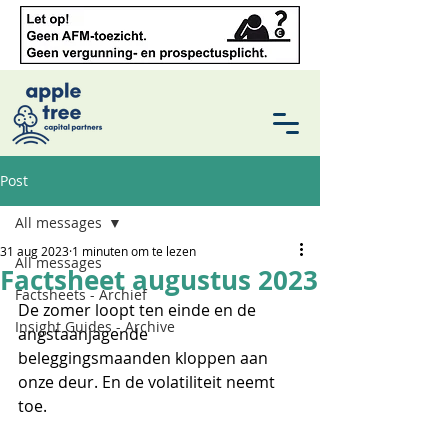
Post
All messages
31 aug 2023
1 minuten om te lezen
All messages
Factsheet augustus 2023
Factsheets - Archief
De zomer loopt ten einde en de 
Insight Guides - Archive
angstaanjagende 
beleggingsmaanden kloppen aan 
onze deur. En de volatiliteit neemt 
toe. 