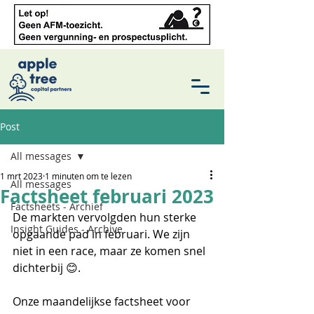
Post
All messages
1 mrt 2023
1 minuten om te lezen
All messages
Factsheet februari 2023
Factsheets - Archief
De markten vervolgden hun sterke 
Insight Guides - Archive
opgaande pad in februari. We zijn 
niet in een race, maar ze komen snel 
dichterbij 😊. 
Onze maandelijkse factsheet voor 