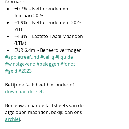
februari: 
+0,7%  - Netto rendement 
februari 2023 
+1,9%  - Netto rendement 2023 
YtD 
+4,3%  - Laatste Twaal Maanden 
(LTM) 
EUR 6,4m  - Beheerd vermogen 
#appletreefund
#veilig
#liquide
#winstgevend
#beleggen
#fonds
#geld
#2023
Bekijk de factsheet hieronder of 
download de PDF
. 
Benieuwd naar de factsheets van de 
afgelopen maanden, bekijk dan ons 
archief
.