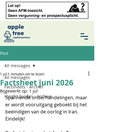
Post
All messages
1 jul
1 minuten om te lezen
All messages
Factsheet juni 2026
Factsheets - Archief
Bijgewerkt op:
1 jul
Insight Guides - Archive
Spannende onderhandelingen, maar 
er wordt vooruitgang geboekt bij het 
beëindigen van de oorlog in Iran. 
Eindelijk! 