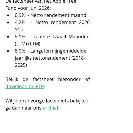
De factsheet van het Apple Tree 
Fund voor juni 2026: 
0,9%  - Netto rendement maand
4,2%  - Netto rendement 2026 
YtD
9,1%  - Laatste Twaalf Maanden 
(LTM) (LTM)
8,0%  - Langetermijngemiddelde 
jaarlijks nettorendement (2018-
2025)
Bekijk de factsheet hieronder of 
download de PDF
.
Wil je onze vorige factsheets bekijken, 
ga dan naar ons 
archief
.