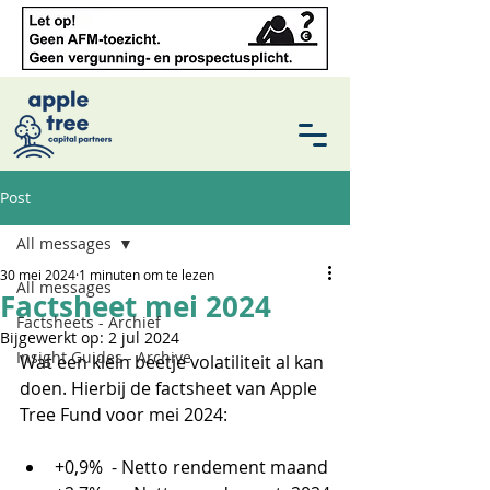
Post
All messages
30 mei 2024
1 minuten om te lezen
All messages
Factsheet mei 2024
Factsheets - Archief
Bijgewerkt op:
2 jul 2024
Insight Guides - Archive
Wat een klein beetje volatiliteit al kan 
doen. Hierbij de factsheet van Apple 
Tree Fund voor mei 2024:
+0,9%  - Netto rendement maand