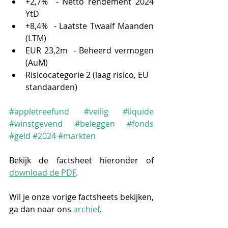
+2,7%  - Netto rendement 2024 
YtD
+8,4%  - Laatste Twaalf Maanden 
(LTM)
EUR 23,2m  - Beheerd vermogen 
(AuM)
Risicocategorie 2 (laag risico, EU 
standaarden)
#appletreefund
#veilig
#liquide
#winstgevend
#beleggen
#fonds
#geld
#2024
#markten
Bekijk de factsheet hieronder of
download de PDF
.
Wil je onze vorige factsheets bekijken, 
ga dan naar ons 
archief
.