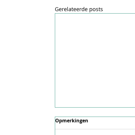
Gerelateerde posts
Factsheet juni 2026
Opmerkingen
Hier is onze factsheet voor juni