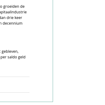
o groeiden de 
apitaalindustrie 
dan drie keer 
een decennium 
 gebleven, 
 per saldo geld 