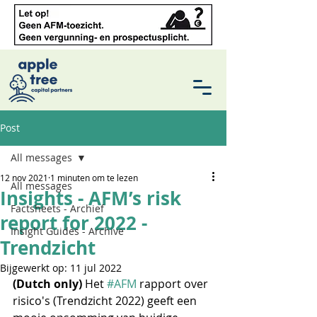
Post
All messages
12 nov 2021
1 minuten om te lezen
All messages
Insights - AFM’s risk
Factsheets - Archief
report for 2022 -
Insight Guides - Archive
Trendzicht
Bijgewerkt op:
11 jul 2022
(Dutch only)
 Het 
#AFM
 rapport over 
risico's (Trendzicht 2022) geeft een 