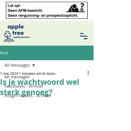
Post
All messages
7 mei 2024
1 minuten om te lezen
All messages
Is je wachtwoord wel
Factsheets - Archief
sterk genoeg?
Insight Guides - Archive