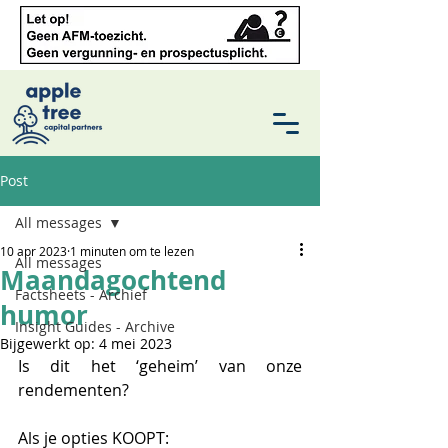
Post
All messages
10 apr 2023
1 minuten om te lezen
All messages
Maandagochtend
Factsheets - Archief
humor
Insight Guides - Archive
Bijgewerkt op:
4 mei 2023
Is dit het ‘geheim’ van onze 
rendementen? 
Als je opties KOOPT: