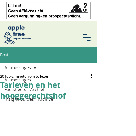
Post
All messages
20 feb
2 minuten om te lezen
All messages
Tarieven en het
Factsheets - Archief
hooggerechtshof
Insight Guides - Archive