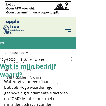
Post
All messages
16 okt 2025
1 minuten om te lezen
All messages
Wat is mijn bedrijf
Factsheets - Archief
waard?
Insight Guides - Archive
Wat zorgt voor een (financiële) 
bubbel? Hoge waarderingen, 
geen/weinig fundamentele factoren 
en FOMO. Maak kennis met de 
miljardenbedrijven zonder 