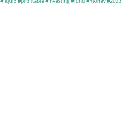
#liquid
#profitable
#investing
#fund
#money
#2023