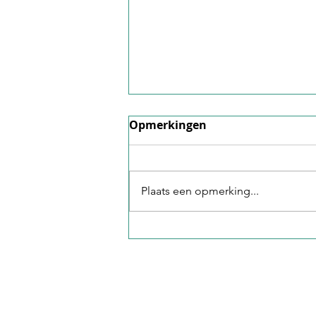
Factsheet juni 2026
Opmerkingen
Hier is onze factsheet voor juni
2026.
Plaats een opmerking...