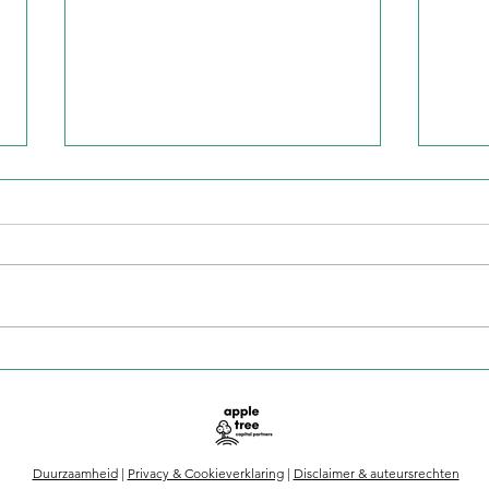
Is de AI-boom aan het
Op d
afnemen of juist aan het
het 
versnellen?
Duurzaamheid
|
Privacy & Cookieverklaring
|
Disclaimer & auteursrechten