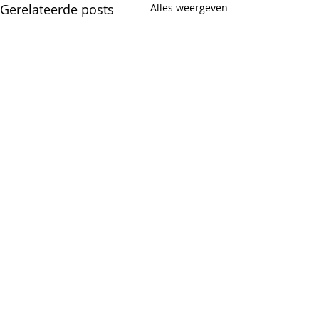
Gerelateerde posts
Alles weergeven
Opmerkingen
"What if"
"What if"