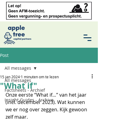
Post
All messages
15 jan 2024
1 minuten om te lezen
All messages
"What if"
Factsheets - Archief
Onze eerste “What if…” van het jaar 
Insight Guides - Archive
(incl. december 2023). Wat kunnen 
we er nog over zeggen. Kijk gewoon 
zelf maar.