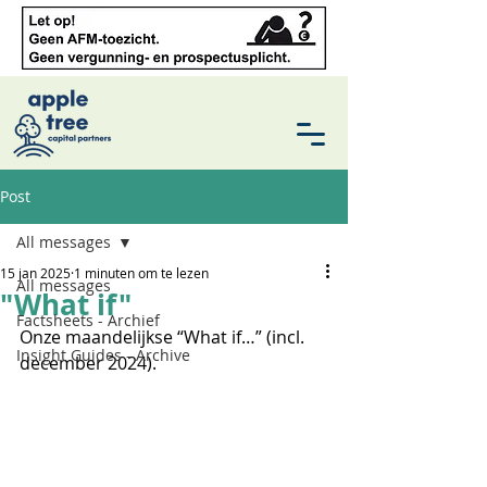
Post
All messages
15 jan 2025
1 minuten om te lezen
All messages
"What if"
Factsheets - Archief
Onze maandelijkse “What if…” (incl. 
Insight Guides - Archive
december 2024).