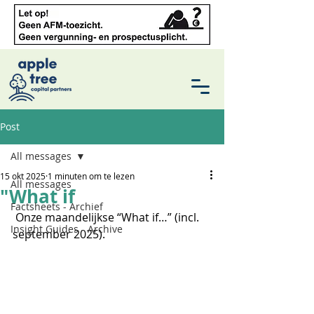
Post
All messages
15 okt 2025
1 minuten om te lezen
All messages
"What if
Factsheets - Archief
 Onze maandelijkse “What if…” (incl. 
Insight Guides - Archive
september 2025).