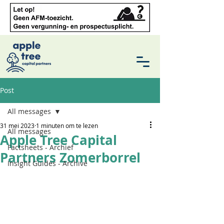
Post
All messages
31 mei 2023
1 minuten om te lezen
All messages
Apple Tree Capital
Factsheets - Archief
Partners Zomerborrel
Insight Guides - Archive